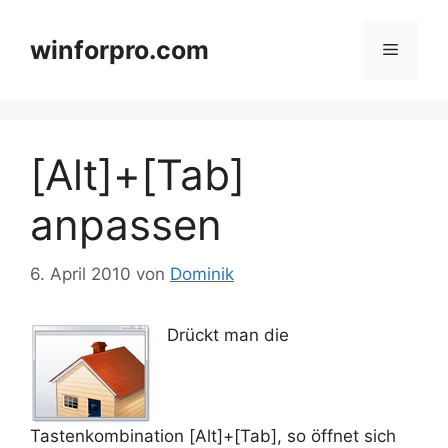
Zum
Inhalt
winforpro.com
Menü
springen
[Alt]+[Tab]
anpassen
6. April 2010
von
Dominik
Drückt man die
Tastenkombination [Alt]+[Tab], so öffnet sich