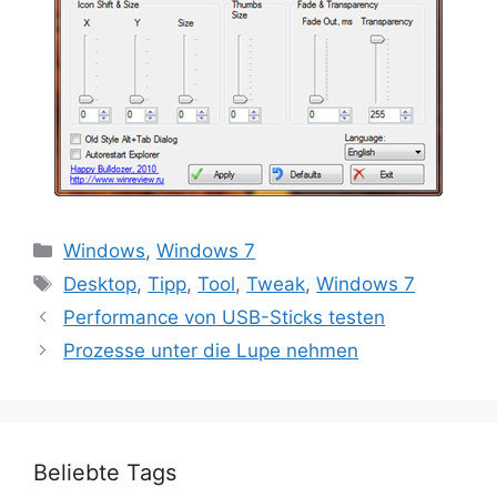
Kategorien
Windows
,
Windows 7
Schlagwörter
Desktop
,
Tipp
,
Tool
,
Tweak
,
Windows 7
Performance von USB-Sticks testen
Prozesse unter die Lupe nehmen
Beliebte Tags