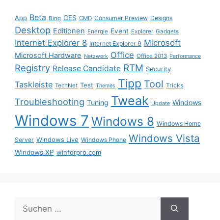
Beta
App
CES
Consumer Preview
Designs
Bing
CMD
Desktop
Editionen
Event
Energie
Explorer
Gadgets
Internet Explorer 8
Microsoft
Internet Explorer 9
Office
Microsoft Hardware
Office 2013
Netzwerk
Performance
Registry
RTM
Release Candidate
Security
Tipp
Tool
Taskleiste
Test
Tricks
TechNet
Themes
Tweak
Troubleshooting
Tuning
Windows
Update
Windows 7
Windows 8
Windows Home
Windows Vista
Windows Live
Server
Windows Phone
Windows XP
winforpro.com
Suche
nach: