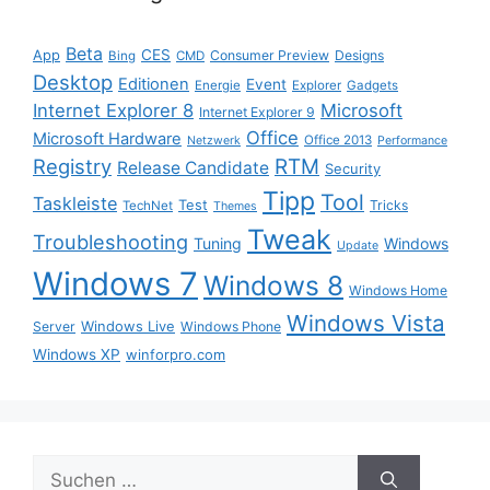
Beta
App
CES
Consumer Preview
Designs
Bing
CMD
Desktop
Editionen
Event
Energie
Explorer
Gadgets
Internet Explorer 8
Microsoft
Internet Explorer 9
Office
Microsoft Hardware
Office 2013
Netzwerk
Performance
Registry
RTM
Release Candidate
Security
Tipp
Tool
Taskleiste
Test
Tricks
TechNet
Themes
Tweak
Troubleshooting
Tuning
Windows
Update
Windows 7
Windows 8
Windows Home
Windows Vista
Windows Live
Server
Windows Phone
Windows XP
winforpro.com
Suche