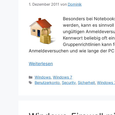
1. Dezember 2011
von
Dominik
Besonders bei Notebooks
werden, kann es sinnvol
ungültigen Anmeldevers
Kennwort beliebig oft ei
Gruppenrichtlinien kann 
Anmeldeversuchen und wie lange der PC 
Weiterlesen
Kategorien
Windows
,
Windows 7
Schlagwörter
Benutzerkonto
,
Security
,
Sicherheit
,
Windows 