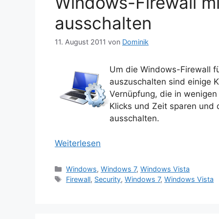
Windows-Firewall mi
ausschalten
11. August 2011
von
Dominik
Um die Windows-Firewall f
auszuschalten sind einige K
Vernüpfung, die in wenigen 
Klicks und Zeit sparen und 
ausschalten.
Weiterlesen
Kategorien
Windows
,
Windows 7
,
Windows Vista
Schlagwörter
Firewall
,
Security
,
Windows 7
,
Windows Vista