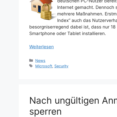
deutschen PC-Nutzer bereit
Internet gemacht. Dennoch s
mehrere Maßnahmen. Erstma
Index” auch das Nutzerverha
besorgniserregend dabei ist, dass nur 18
Smartphone oder Tablet installieren.
Weiterlesen
Kategorien
News
Schlagwörter
Microsoft
,
Security
Nach ungültigen An
sperren