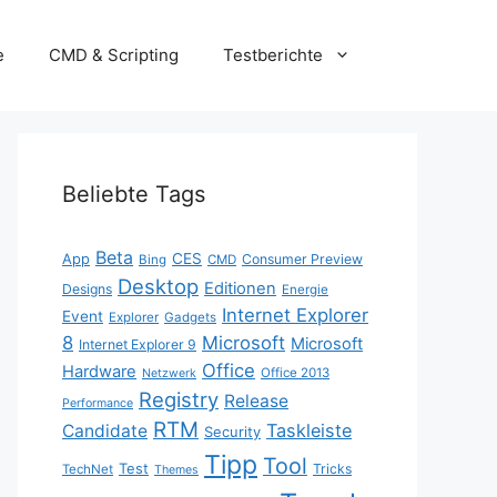
e
CMD & Scripting
Testberichte
Beliebte Tags
Beta
App
CES
Consumer Preview
Bing
CMD
Desktop
Editionen
Designs
Energie
Internet Explorer
Event
Explorer
Gadgets
8
Microsoft
Microsoft
Internet Explorer 9
Office
Hardware
Office 2013
Netzwerk
Registry
Release
Performance
RTM
Taskleiste
Candidate
Security
Tipp
Tool
Test
Tricks
TechNet
Themes