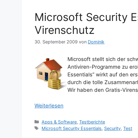
Microsoft Security E
Virenschutz
30. September 2009
von
Dominik
Microsoft stellt sich der sc
Antiviren-Programme zu erob
Essentials” wirkt auf den er
durch die tolle Zusammenar
Wir haben den Gratis-Viren
Weiterlesen
Kategorien
Apps & Software
,
Testberichte
Schlagwörter
Microsoft Security Essentials
,
Security
,
Test