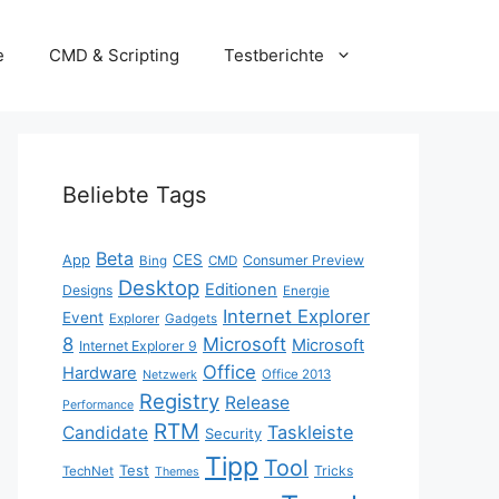
e
CMD & Scripting
Testberichte
Beliebte Tags
Beta
App
CES
Consumer Preview
Bing
CMD
Desktop
Editionen
Designs
Energie
Internet Explorer
Event
Explorer
Gadgets
8
Microsoft
Microsoft
Internet Explorer 9
Office
Hardware
Office 2013
Netzwerk
Registry
Release
Performance
RTM
Taskleiste
Candidate
Security
Tipp
Tool
Test
Tricks
TechNet
Themes