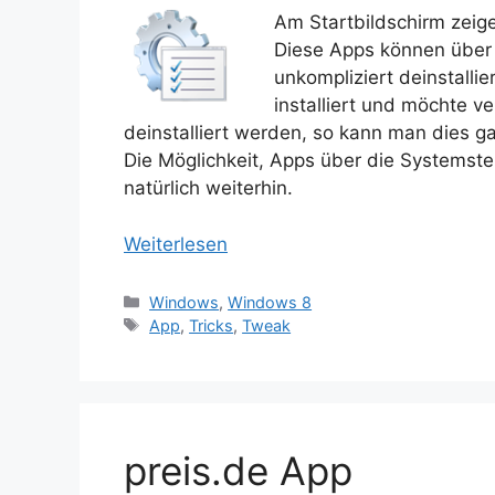
Am Startbildschirm zeige
Diese Apps können über 
unkompliziert deinstall
installiert und möchte ve
deinstalliert werden, so kann man dies ga
Die Möglichkeit, Apps über die Systemsteu
natürlich weiterhin.
Weiterlesen
Kategorien
Windows
,
Windows 8
Schlagwörter
App
,
Tricks
,
Tweak
preis.de App