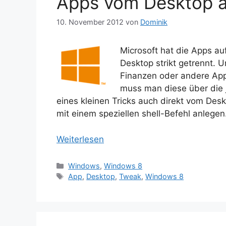
Apps vom Desktop a
10. November 2012
von
Dominik
Microsoft hat die Apps au
Desktop strikt getrennt.
Finanzen oder andere Apps
muss man diese über die j
eines kleinen Tricks auch direkt vom De
mit einem speziellen shell-Befehl anlegen
Weiterlesen
Kategorien
Windows
,
Windows 8
Schlagwörter
App
,
Desktop
,
Tweak
,
Windows 8