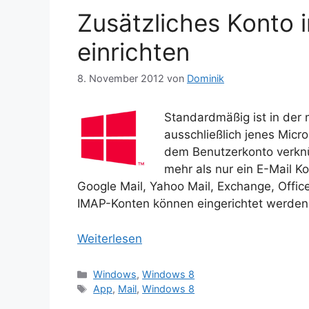
Zusätzliches Konto 
einrichten
8. November 2012
von
Dominik
Standardmäßig ist in der 
ausschließlich jenes Micr
dem Benutzerkonto verknü
mehr als nur ein E-Mail K
Google Mail, Yahoo Mail, Exchange, Offi
IMAP-Konten können eingerichtet werden
Weiterlesen
Kategorien
Windows
,
Windows 8
Schlagwörter
App
,
Mail
,
Windows 8