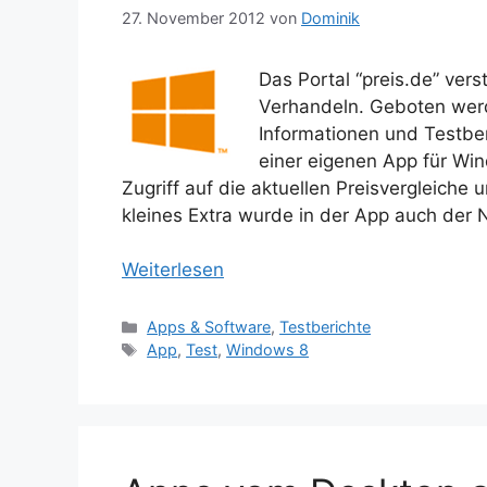
27. November 2012
von
Dominik
Das Portal “preis.de” vers
Verhandeln. Geboten werd
Informationen und Testber
einer eigenen App für Win
Zugriff auf die aktuellen Preisvergleiche 
kleines Extra wurde in der App auch der N
Weiterlesen
Kategorien
Apps & Software
,
Testberichte
Schlagwörter
App
,
Test
,
Windows 8