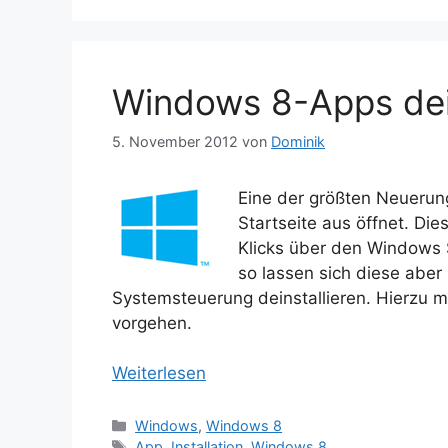
Windows 8-Apps dein
5. November 2012
von
Dominik
Eine der größten Neuerun
Startseite aus öffnet. Di
Klicks über den Windows 
so lassen sich diese abe
Systemsteuerung deinstallieren. Hierzu m
vorgehen.
Weiterlesen
Kategorien
Windows
,
Windows 8
Schlagwörter
App
,
Installation
,
Windows 8