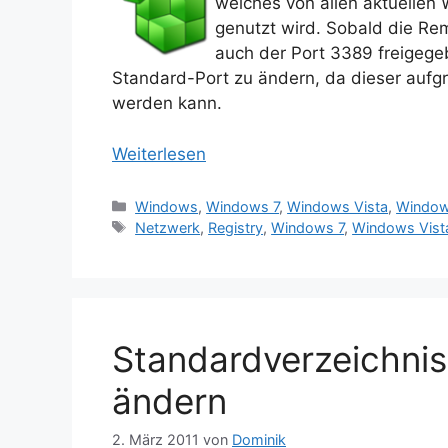
welches von allen aktuellen
genutzt wird. Sobald die Rem
auch der Port 3389 freigegeb
Standard-Port zu ändern, da dieser aufgr
werden kann.
Weiterlesen
Kategorien
Windows
,
Windows 7
,
Windows Vista
,
Window
Schlagwörter
Netzwerk
,
Registry
,
Windows 7
,
Windows Vist
Standardverzeichnis
ändern
2. März 2011
von
Dominik