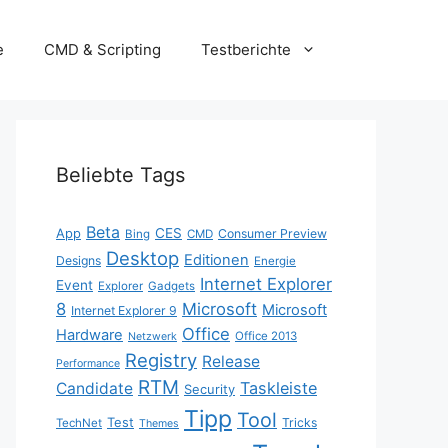
e
CMD & Scripting
Testberichte
Beliebte Tags
Beta
App
CES
Consumer Preview
Bing
CMD
Desktop
Editionen
Designs
Energie
Internet Explorer
Event
Explorer
Gadgets
8
Microsoft
Microsoft
Internet Explorer 9
Office
Hardware
Office 2013
Netzwerk
Registry
Release
Performance
RTM
Taskleiste
Candidate
Security
Tipp
Tool
Test
Tricks
TechNet
Themes