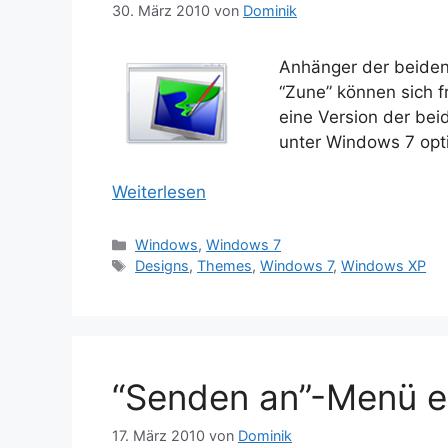
30. März 2010
von
Dominik
Anhänger der beiden
“Zune” können sich f
eine Version der bei
unter Windows 7 opti
Weiterlesen
Kategorien
Windows
,
Windows 7
Schlagwörter
Designs
,
Themes
,
Windows 7
,
Windows XP
“Senden an”-Menü e
17. März 2010
von
Dominik