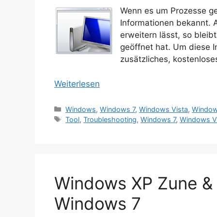
Wenn es um Prozesse geh
Informationen bekannt. 
erweitern lässt, so bleib
geöffnet hat. Um diese 
zusätzliches, kostenlose
Weiterlesen
Kategorien
Windows
,
Windows 7
,
Windows Vista
,
Window
Schlagwörter
Tool
,
Troubleshooting
,
Windows 7
,
Windows V
Windows XP Zune & 
Windows 7