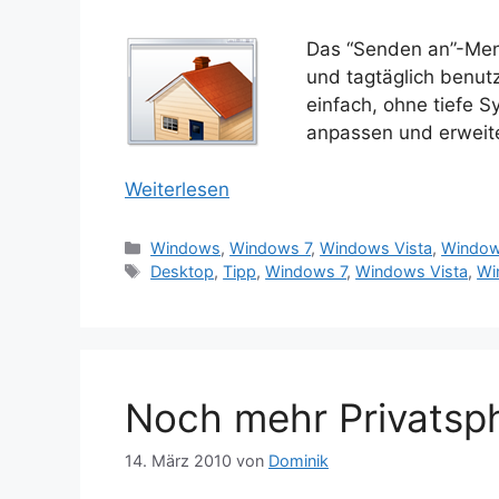
Das “Senden an”-Men
und tagtäglich benutz
einfach, ohne tiefe S
anpassen und erweit
Weiterlesen
Kategorien
Windows
,
Windows 7
,
Windows Vista
,
Window
Schlagwörter
Desktop
,
Tipp
,
Windows 7
,
Windows Vista
,
Wi
Noch mehr Privatsp
14. März 2010
von
Dominik