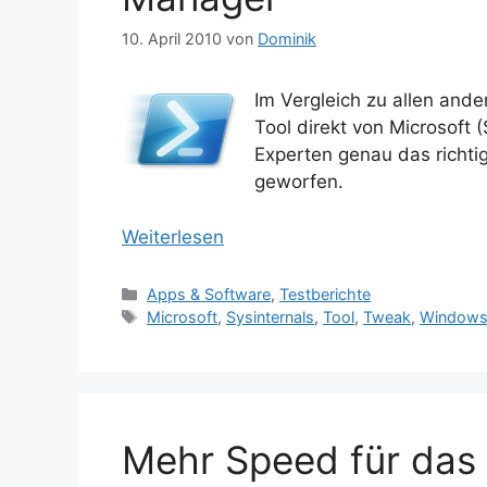
10. April 2010
von
Dominik
Im Vergleich zu allen an
Tool direkt von Microsoft 
Experten genau das richti
geworfen.
Weiterlesen
Kategorien
Apps & Software
,
Testberichte
Schlagwörter
Microsoft
,
Sysinternals
,
Tool
,
Tweak
,
Windows
Mehr Speed für das