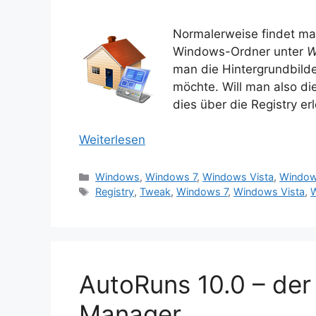
Normalerweise findet ma
Windows-Ordner unter
W
man die Hintergrundbild
möchte. Will man also d
dies über die Registry er
Weiterlesen
Kategorien
Windows
,
Windows 7
,
Windows Vista
,
Window
Schlagwörter
Registry
,
Tweak
,
Windows 7
,
Windows Vista
,
AutoRuns 10.0 – der 
Manager