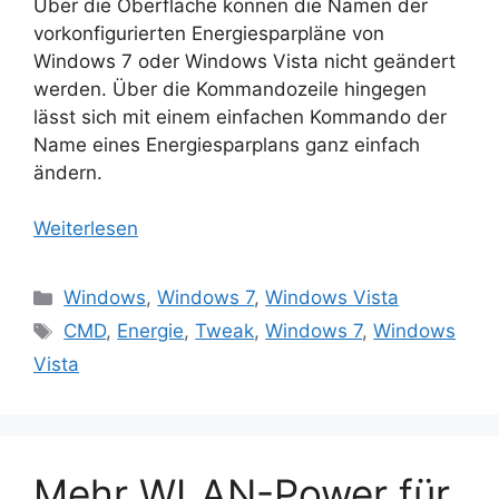
Über die Oberfläche können die Namen der
vorkonfigurierten Energiesparpläne von
Windows 7 oder Windows Vista nicht geändert
werden. Über die Kommandozeile hingegen
lässt sich mit einem einfachen Kommando der
Name eines Energiesparplans ganz einfach
ändern.
Weiterlesen
Kategorien
Windows
,
Windows 7
,
Windows Vista
Schlagwörter
CMD
,
Energie
,
Tweak
,
Windows 7
,
Windows
Vista
Mehr WLAN-Power für