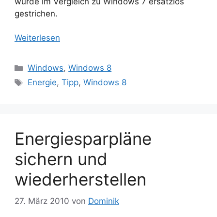
wurde im Vergleich zu Windows 7 ersatzlos
gestrichen.
Weiterlesen
Kategorien
Windows
,
Windows 8
Schlagwörter
Energie
,
Tipp
,
Windows 8
Energiesparpläne
sichern und
wiederherstellen
27. März 2010
von
Dominik