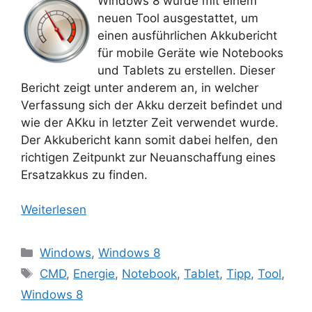
Windows 8 wurde mit einem
neuen Tool ausgestattet, um
einen ausführlichen Akkubericht
für mobile Geräte wie Notebooks
und Tablets zu erstellen. Dieser
Bericht zeigt unter anderem an, in welcher
Verfassung sich der Akku derzeit befindet und
wie der AKku in letzter Zeit verwendet wurde.
Der Akkubericht kann somit dabei helfen, den
richtigen Zeitpunkt zur Neuanschaffung eines
Ersatzakkus zu finden.
Weiterlesen
Kategorien
Windows
,
Windows 8
Schlagwörter
CMD
,
Energie
,
Notebook
,
Tablet
,
Tipp
,
Tool
,
Windows 8