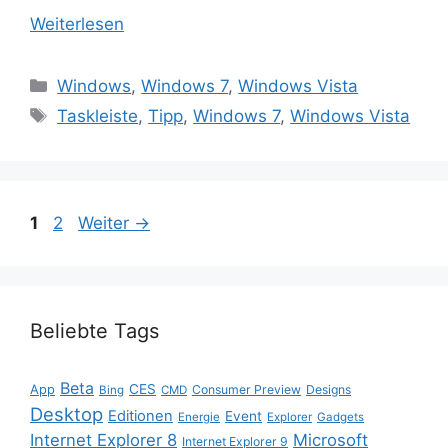
Weiterlesen
Kategorien
Windows
,
Windows 7
,
Windows Vista
Schlagwörter
Taskleiste
,
Tipp
,
Windows 7
,
Windows Vista
Seite
Seite
1
2
Weiter
→
Beliebte Tags
Beta
App
CES
Consumer Preview
Designs
Bing
CMD
Desktop
Editionen
Event
Energie
Explorer
Gadgets
Internet Explorer 8
Microsoft
Internet Explorer 9