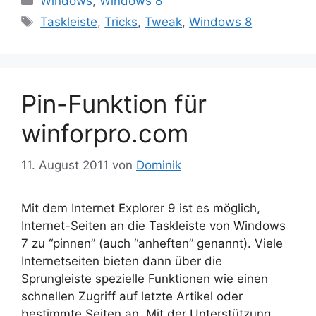
Windows
,
Windows 8
Schlagwörter
Taskleiste
,
Tricks
,
Tweak
,
Windows 8
Pin-Funktion für
winforpro.com
11. August 2011
von
Dominik
Mit dem Internet Explorer 9 ist es möglich,
Internet-Seiten an die Taskleiste von Windows
7 zu “pinnen” (auch “anheften” genannt). Viele
Internetseiten bieten dann über die
Sprungleiste spezielle Funktionen wie einen
schnellen Zugriff auf letzte Artikel oder
bestimmte Seiten an. Mit der Unterstützung