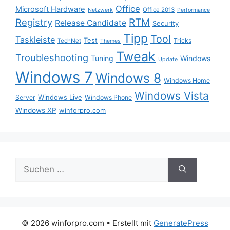
Office
Microsoft Hardware
Office 2013
Netzwerk
Performance
Registry
RTM
Release Candidate
Security
Tipp
Tool
Taskleiste
Test
Tricks
TechNet
Themes
Tweak
Troubleshooting
Tuning
Windows
Update
Windows 7
Windows 8
Windows Home
Windows Vista
Windows Live
Server
Windows Phone
Windows XP
winforpro.com
Suche
nach:
© 2026 winforpro.com
• Erstellt mit
GeneratePress