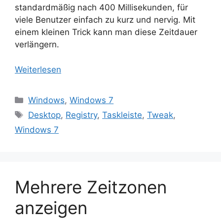
standardmäßig nach 400 Millisekunden, für
viele Benutzer einfach zu kurz und nervig. Mit
einem kleinen Trick kann man diese Zeitdauer
verlängern.
Weiterlesen
Kategorien
Windows
,
Windows 7
Schlagwörter
Desktop
,
Registry
,
Taskleiste
,
Tweak
,
Windows 7
Mehrere Zeitzonen
anzeigen