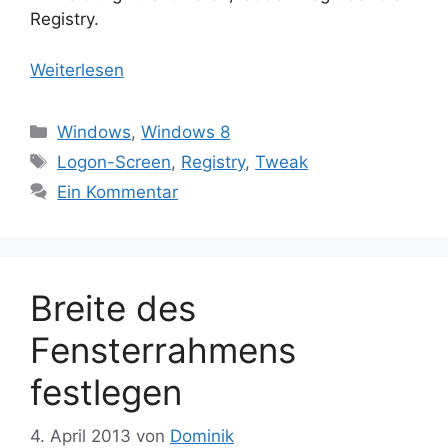
Registry.
Weiterlesen
Kategorien
Windows
,
Windows 8
Schlagwörter
Logon-Screen
,
Registry
,
Tweak
Ein Kommentar
Breite des
Fensterrahmens
festlegen
4. April 2013
von
Dominik