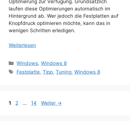
Optimierung zur Verfügung. Grundsätzlich
laufen diese Optimierungen automatisch im
Hintergrund ab. Wer jedoch die Festplatten auf
Knopfdruck optimieren möchte, kann das in
wenigen Schritten erledigen.
Weiterlesen
Kategorien
Windows
,
Windows 8
Schlagwörter
Festplatte
,
Tipp
,
Tuning
,
Windows 8
Seite
Seite
Seite
1
2
…
14
Weiter
→