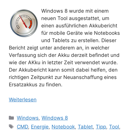
Windows 8 wurde mit einem
neuen Tool ausgestattet, um
einen ausführlichen Akkubericht
für mobile Geräte wie Notebooks
und Tablets zu erstellen. Dieser
Bericht zeigt unter anderem an, in welcher
Verfassung sich der Akku derzeit befindet und
wie der AKku in letzter Zeit verwendet wurde.
Der Akkubericht kann somit dabei helfen, den
richtigen Zeitpunkt zur Neuanschaffung eines
Ersatzakkus zu finden.
Weiterlesen
Kategorien
Windows
,
Windows 8
Schlagwörter
CMD
,
Energie
,
Notebook
,
Tablet
,
Tipp
,
Tool
,