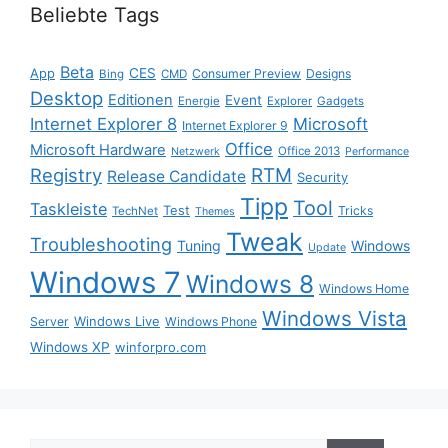
Beliebte Tags
Beta
App
CES
Consumer Preview
Designs
Bing
CMD
Desktop
Editionen
Event
Energie
Explorer
Gadgets
Internet Explorer 8
Microsoft
Internet Explorer 9
Office
Microsoft Hardware
Office 2013
Netzwerk
Performance
Registry
RTM
Release Candidate
Security
Tipp
Tool
Taskleiste
Test
Tricks
TechNet
Themes
Tweak
Troubleshooting
Tuning
Windows
Update
Windows 7
Windows 8
Windows Home
Windows Vista
Windows Live
Server
Windows Phone
Windows XP
winforpro.com