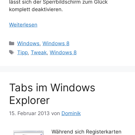
lässt sich der Sperrbildschirm zum Glück
komplett deaktivieren.
Weiterlesen
Kategorien
Windows
,
Windows 8
Schlagwörter
Tipp
,
Tweak
,
Windows 8
Tabs im Windows
Explorer
15. Februar 2013
von
Dominik
Während sich Registerkarten