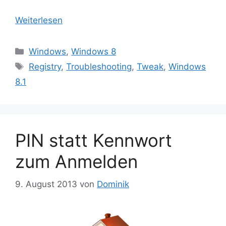
Weiterlesen
Kategorien
Windows
,
Windows 8
Schlagwörter
Registry
,
Troubleshooting
,
Tweak
,
Windows
8.1
PIN statt Kennwort
zum Anmelden
9. August 2013
von
Dominik