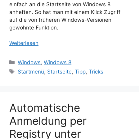
einfach an die Startseite von Windows 8
anheften. So hat man mit einem Klick Zugriff
auf die von früheren Windows-Versionen
gewohnte Funktion.
Weiterlesen
Kategorien
Windows
,
Windows 8
Schlagwörter
Startmenü
,
Startseite
,
Tipp
,
Tricks
Automatische
Anmeldung per
Registry unter