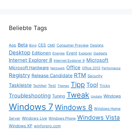
Beliebte Tags
Beta
App
CES
Consumer Preview
Designs
Bing
CMD
Desktop
Editionen
Event
Energie
Explorer
Gadgets
Internet Explorer 8
Microsoft
Internet Explorer 9
Office
Microsoft Hardware
Office 2013
Netzwerk
Performance
Registry
RTM
Release Candidate
Security
Tipp
Tool
Taskleiste
Test
Tricks
TechNet
Themes
Tweak
Troubleshooting
Tuning
Windows
Update
Windows 7
Windows 8
Windows Home
Windows Vista
Windows Live
Server
Windows Phone
Windows XP
winforpro.com