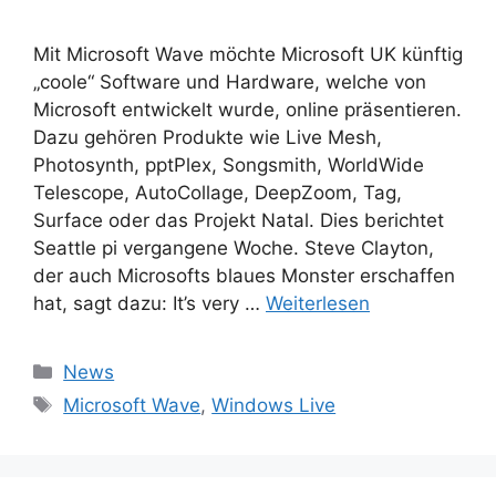
Mit Microsoft Wave möchte Microsoft UK künftig
„coole“ Software und Hardware, welche von
Microsoft entwickelt wurde, online präsentieren.
Dazu gehören Produkte wie Live Mesh,
Photosynth, pptPlex, Songsmith, WorldWide
Telescope, AutoCollage, DeepZoom, Tag,
Surface oder das Projekt Natal. Dies berichtet
Seattle pi vergangene Woche. Steve Clayton,
der auch Microsofts blaues Monster erschaffen
hat, sagt dazu: It’s very …
Weiterlesen
Kategorien
News
Schlagwörter
Microsoft Wave
,
Windows Live