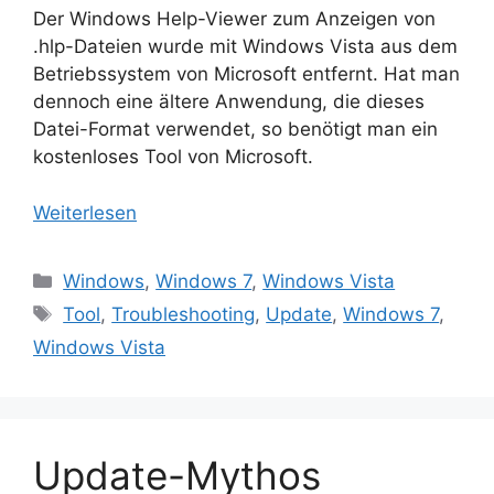
Der Windows Help-Viewer zum Anzeigen von
.hlp-Dateien wurde mit Windows Vista aus dem
Betriebssystem von Microsoft entfernt. Hat man
dennoch eine ältere Anwendung, die dieses
Datei-Format verwendet, so benötigt man ein
kostenloses Tool von Microsoft.
Weiterlesen
Kategorien
Windows
,
Windows 7
,
Windows Vista
Schlagwörter
Tool
,
Troubleshooting
,
Update
,
Windows 7
,
Windows Vista
Update-Mythos