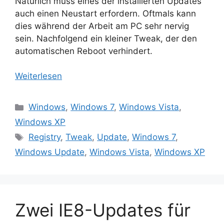
Natürlich muss eines der installierten Updates
auch einen Neustart erfordern. Oftmals kann
dies während der Arbeit am PC sehr nervig
sein. Nachfolgend ein kleiner Tweak, der den
automatischen Reboot verhindert.
Weiterlesen
Kategorien
Windows
,
Windows 7
,
Windows Vista
,
Windows XP
Schlagwörter
Registry
,
Tweak
,
Update
,
Windows 7
,
Windows Update
,
Windows Vista
,
Windows XP
Zwei IE8-Updates für