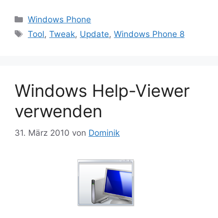
Kategorien
Windows Phone
Schlagwörter
Tool
,
Tweak
,
Update
,
Windows Phone 8
Windows Help-Viewer
verwenden
31. März 2010
von
Dominik