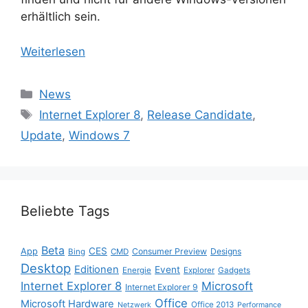
erhältlich sein.
Weiterlesen
Kategorien
News
Schlagwörter
Internet Explorer 8
,
Release Candidate
,
Update
,
Windows 7
Beliebte Tags
Beta
App
CES
Consumer Preview
Designs
Bing
CMD
Desktop
Editionen
Event
Energie
Explorer
Gadgets
Internet Explorer 8
Microsoft
Internet Explorer 9
Office
Microsoft Hardware
Office 2013
Netzwerk
Performance