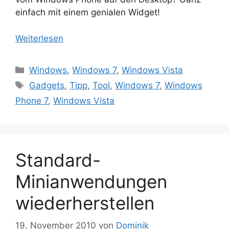
einfach mit einem genialen Widget!
Weiterlesen
Kategorien
Windows
,
Windows 7
,
Windows Vista
Schlagwörter
Gadgets
,
Tipp
,
Tool
,
Windows 7
,
Windows
Phone 7
,
Windows Vista
Standard-
Minianwendungen
wiederherstellen
19. November 2010
von
Dominik