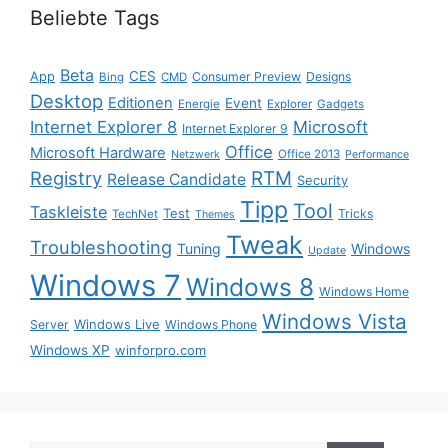
Beliebte Tags
Beta
App
CES
Consumer Preview
Designs
Bing
CMD
Desktop
Editionen
Event
Energie
Explorer
Gadgets
Internet Explorer 8
Microsoft
Internet Explorer 9
Office
Microsoft Hardware
Office 2013
Netzwerk
Performance
Registry
RTM
Release Candidate
Security
Tipp
Tool
Taskleiste
Test
Tricks
TechNet
Themes
Tweak
Troubleshooting
Tuning
Windows
Update
Windows 7
Windows 8
Windows Home
Windows Vista
Windows Live
Server
Windows Phone
Windows XP
winforpro.com