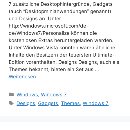
7 zusätzliche Desktophintergründe, Gadgets
(auch “Desktopminianwendungen” genannt)
und Designs an. Unter
http://windows.microsoft.com/de-
de/Windows7/Personalize können die
kostenlosen Extras heruntergeladen werden.
Unter Windows Vista konnten waren ähnliche
Inhalte den Besitzern der teuersten Ultimate-
Edition vorenthalten. Designs Designs, auch als
Themes bekannt, bieten ein Set aus …
Weiterlesen
Kategorien
Windows
,
Windows 7
Schlagwörter
Designs
,
Gadgets
,
Themes
,
Windows 7