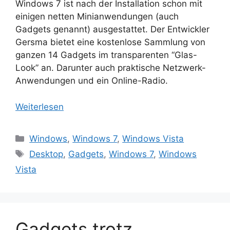
Windows 7 ist nach der Installation schon mit
einigen netten Minianwendungen (auch
Gadgets genannt) ausgestattet. Der Entwickler
Gersma bietet eine kostenlose Sammlung von
ganzen 14 Gadgets im transparenten “Glas-
Look” an. Darunter auch praktische Netzwerk-
Anwendungen und ein Online-Radio.
Weiterlesen
Kategorien
Windows
,
Windows 7
,
Windows Vista
Schlagwörter
Desktop
,
Gadgets
,
Windows 7
,
Windows
Vista
Gadgets trotz