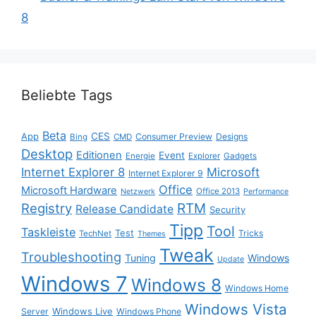
8
Beliebte Tags
Beta
App
CES
Consumer Preview
Designs
Bing
CMD
Desktop
Editionen
Event
Energie
Explorer
Gadgets
Internet Explorer 8
Microsoft
Internet Explorer 9
Office
Microsoft Hardware
Office 2013
Netzwerk
Performance
Registry
RTM
Release Candidate
Security
Tipp
Tool
Taskleiste
Test
Tricks
TechNet
Themes
Tweak
Troubleshooting
Tuning
Windows
Update
Windows 7
Windows 8
Windows Home
Windows Vista
Windows Live
Server
Windows Phone