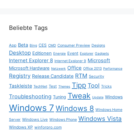
Beliebte Tags
Beta
App
CES
Consumer Preview
Designs
Bing
CMD
Desktop
Editionen
Event
Energie
Explorer
Gadgets
Internet Explorer 8
Microsoft
Internet Explorer 9
Office
Microsoft Hardware
Office 2013
Netzwerk
Performance
Registry
RTM
Release Candidate
Security
Tipp
Tool
Taskleiste
Test
Tricks
TechNet
Themes
Tweak
Troubleshooting
Tuning
Windows
Update
Windows 7
Windows 8
Windows Home
Windows Vista
Windows Live
Server
Windows Phone
Windows XP
winforpro.com