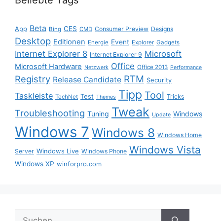
Beliebte Tags
Beta
App
CES
Consumer Preview
Designs
Bing
CMD
Desktop
Editionen
Event
Energie
Explorer
Gadgets
Internet Explorer 8
Microsoft
Internet Explorer 9
Office
Microsoft Hardware
Office 2013
Netzwerk
Performance
Registry
RTM
Release Candidate
Security
Tipp
Tool
Taskleiste
Test
Tricks
TechNet
Themes
Tweak
Troubleshooting
Tuning
Windows
Update
Windows 7
Windows 8
Windows Home
Windows Vista
Windows Live
Server
Windows Phone
Windows XP
winforpro.com
Suche