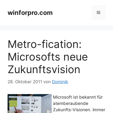
Zum
Inhalt
winforpro.com
Menü
springen
Metro-fication:
Microsofts neue
Zukunftsvision
28. Oktober 2011
von
Dominik
Microsoft ist bekannt für
atemberaubende
Zukunfts-Visionen. Immer