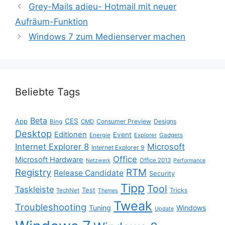
Grey-Mails adieu- Hotmail mit neuer
Aufräum-Funktion
Windows 7 zum Medienserver machen
Beliebte Tags
Beta
App
CES
Consumer Preview
Designs
Bing
CMD
Desktop
Editionen
Event
Energie
Explorer
Gadgets
Internet Explorer 8
Microsoft
Internet Explorer 9
Office
Microsoft Hardware
Office 2013
Netzwerk
Performance
Registry
RTM
Release Candidate
Security
Tipp
Tool
Taskleiste
Test
Tricks
TechNet
Themes
Tweak
Troubleshooting
Tuning
Windows
Update