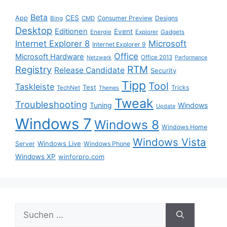
Beta
App
CES
Consumer Preview
Designs
Bing
CMD
Desktop
Editionen
Event
Energie
Explorer
Gadgets
Internet Explorer 8
Microsoft
Internet Explorer 9
Office
Microsoft Hardware
Office 2013
Netzwerk
Performance
Registry
RTM
Release Candidate
Security
Tipp
Tool
Taskleiste
Test
Tricks
TechNet
Themes
Tweak
Troubleshooting
Tuning
Windows
Update
Windows 7
Windows 8
Windows Home
Windows Vista
Windows Live
Server
Windows Phone
Windows XP
winforpro.com
Suche
nach: