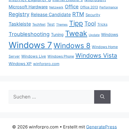
Office
Microsoft Hardware
Office 2013
Netzwerk
Performance
Registry
RTM
Release Candidate
Security
Tipp
Tool
Taskleiste
Test
Tricks
TechNet
Themes
Tweak
Troubleshooting
Tuning
Windows
Update
Windows 7
Windows 8
Windows Home
Windows Vista
Windows Live
Server
Windows Phone
Windows XP
winforpro.com
Suche
nach:
© 2026 winforpro.com
• Erstellt mit
GeneratePress