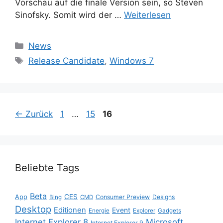
Vorschau auf die finale Version sein, so Steven
Sinofsky. Somit wird der …
Weiterlesen
Kategorien
News
Schlagwörter
Release Candidate
,
Windows 7
Seite
Seite
Seite
←
Zurück
1
…
15
16
Beliebte Tags
Beta
App
CES
Consumer Preview
Designs
Bing
CMD
Desktop
Editionen
Event
Energie
Explorer
Gadgets
Internet Explorer 8
Microsoft
Internet Explorer 9