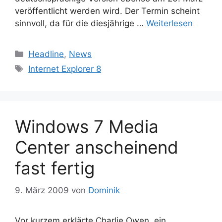
veröffentlicht werden wird. Der Termin scheint
sinnvoll, da für die diesjährige …
Weiterlesen
Kategorien
Headline
,
News
Schlagwörter
Internet Explorer 8
Windows 7 Media
Center anscheinend
fast fertig
9. März 2009
von
Dominik
Vor kurzem erklärte Charlie Owen, ein