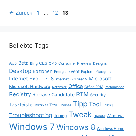
Seite
Seite
Seite
←
Zurück
1
…
12
13
Beliebte Tags
Beta
App
CES
Consumer Preview
Designs
Bing
CMD
Desktop
Editionen
Event
Energie
Explorer
Gadgets
Internet Explorer 8
Microsoft
Internet Explorer 9
Office
Microsoft Hardware
Office 2013
Netzwerk
Performance
Registry
RTM
Release Candidate
Security
Tipp
Tool
Taskleiste
Test
Tricks
TechNet
Themes
Tweak
Troubleshooting
Tuning
Windows
Update
Windows 7
Windows 8
Windows Home