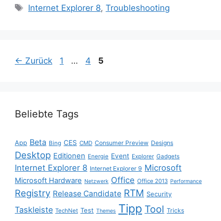
Schlagwörter
Internet Explorer 8
,
Troubleshooting
Seite
Seite
Seite
←
Zurück
1
…
4
5
Beliebte Tags
Beta
App
CES
Consumer Preview
Designs
Bing
CMD
Desktop
Editionen
Event
Energie
Explorer
Gadgets
Internet Explorer 8
Microsoft
Internet Explorer 9
Office
Microsoft Hardware
Office 2013
Netzwerk
Performance
Registry
RTM
Release Candidate
Security
Tipp
Tool
Taskleiste
Test
Tricks
TechNet
Themes