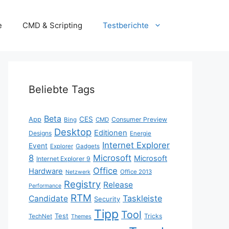
e
CMD & Scripting
Testberichte
Beliebte Tags
Beta
App
CES
Consumer Preview
Bing
CMD
Desktop
Editionen
Designs
Energie
Internet Explorer
Event
Explorer
Gadgets
8
Microsoft
Microsoft
Internet Explorer 9
Office
Hardware
Office 2013
Netzwerk
Registry
Release
Performance
RTM
Taskleiste
Candidate
Security
Tipp
Tool
Test
Tricks
TechNet
Themes