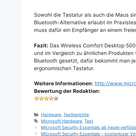
Sowohl die Tastatur als auch die Maus si
Bluetooth-Alternative erlaubt im Praxiste
muss dafür ein Empfänger an einem frei
Fazit:
Das Wireless Comfort Desktop 5000 
und im Vergleich zu ähnlichen Produkten v
Bluetooth gesetzt, dafür bekommt man j
ergonomischen Tastatur.
Weitere Informationen:
http://www.micr
Bewertung der Redaktion:
Kategorien
Hardware
,
Testberichte
Schlagwörter
Microsoft Hardware
,
Test
Microsoft Security Essentials ab heute verfügb
Microsoft Security Essentials – kostenloser Vi