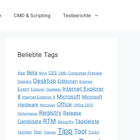
e
CMD & Scripting
Testberichte
Beliebte Tags
Beta
App
CES
Consumer Preview
Bing
CMD
Desktop
Editionen
Designs
Energie
Internet Explorer
Event
Explorer
Gadgets
8
Microsoft
Microsoft
Internet Explorer 9
Office
Hardware
Office 2013
Netzwerk
Registry
Release
Performance
RTM
Taskleiste
Candidate
Security
Tipp
Tool
Test
Tricks
TechNet
Themes