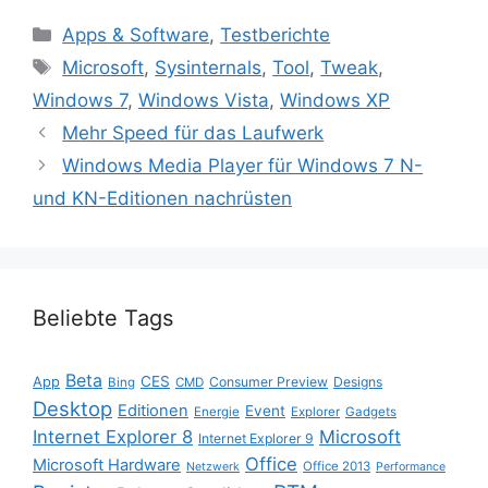
Kategorien
Apps & Software
,
Testberichte
Schlagwörter
Microsoft
,
Sysinternals
,
Tool
,
Tweak
,
Windows 7
,
Windows Vista
,
Windows XP
Mehr Speed für das Laufwerk
Windows Media Player für Windows 7 N-
und KN-Editionen nachrüsten
Beliebte Tags
Beta
App
CES
Consumer Preview
Designs
Bing
CMD
Desktop
Editionen
Event
Energie
Explorer
Gadgets
Internet Explorer 8
Microsoft
Internet Explorer 9
Office
Microsoft Hardware
Office 2013
Netzwerk
Performance