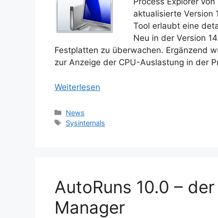
Process Explorer von
aktualisierte Version 
Tool erlaubt eine det
Neu in der Version 14
Festplatten zu überwachen. Ergänzend wu
zur Anzeige der CPU-Auslastung in der Pr
Weiterlesen
Kategorien
News
Schlagwörter
Sysinternals
AutoRuns 10.0 – der 
Manager