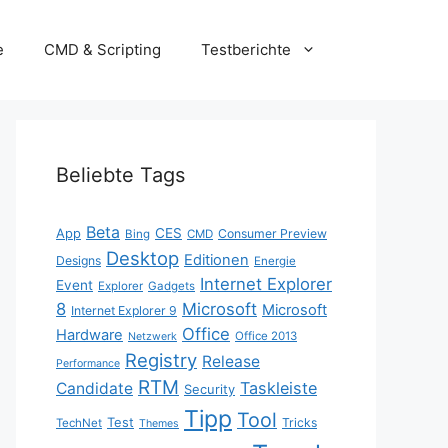
e
CMD & Scripting
Testberichte
Beliebte Tags
Beta
App
CES
Consumer Preview
Bing
CMD
Desktop
Editionen
Designs
Energie
Internet Explorer
Event
Explorer
Gadgets
8
Microsoft
Microsoft
Internet Explorer 9
Office
Hardware
Office 2013
Netzwerk
Registry
Release
Performance
RTM
Taskleiste
Candidate
Security
Tipp
Tool
Test
Tricks
TechNet
Themes