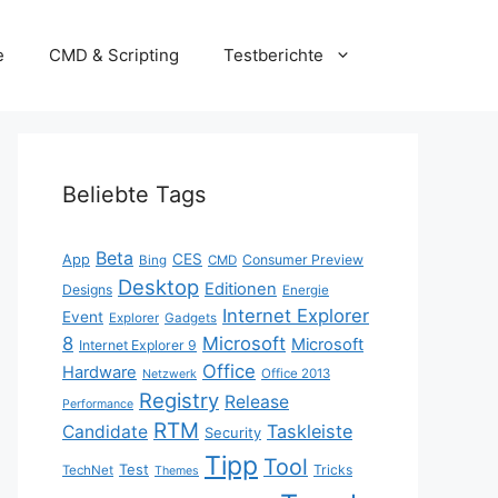
e
CMD & Scripting
Testberichte
Beliebte Tags
Beta
App
CES
Consumer Preview
Bing
CMD
Desktop
Editionen
Designs
Energie
Internet Explorer
Event
Explorer
Gadgets
8
Microsoft
Microsoft
Internet Explorer 9
Office
Hardware
Office 2013
Netzwerk
Registry
Release
Performance
RTM
Taskleiste
Candidate
Security
Tipp
Tool
Test
Tricks
TechNet
Themes