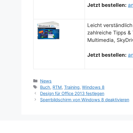
Jetzt bestellen:
a
Leicht verständlic
zahlreiche Tipps &
Multimedia, SkyDri
J
etzt bestellen:
a
Kategorien
News
Schlagwörter
Buch
,
RTM
,
Training
,
Windows 8
Design für Office 2013 festlegen
Sperrbildschirm von Windows 8 deaktivieren