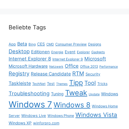
Beliebte Tags
Beta
App
CES
Consumer Preview
Designs
Bing
CMD
Desktop
Editionen
Event
Energie
Explorer
Gadgets
Internet Explorer 8
Microsoft
Internet Explorer 9
Office
Microsoft Hardware
Office 2013
Netzwerk
Performance
Registry
RTM
Release Candidate
Security
Tipp
Tool
Taskleiste
Test
Tricks
TechNet
Themes
Tweak
Troubleshooting
Tuning
Windows
Update
Windows 7
Windows 8
Windows Home
Windows Vista
Windows Live
Server
Windows Phone
Windows XP
winforpro.com