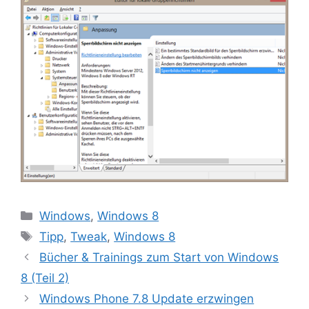
Kategorien
Windows
,
Windows 8
Schlagwörter
Tipp
,
Tweak
,
Windows 8
Bücher & Trainings zum Start von Windows
8 (Teil 2)
Windows Phone 7.8 Update erzwingen