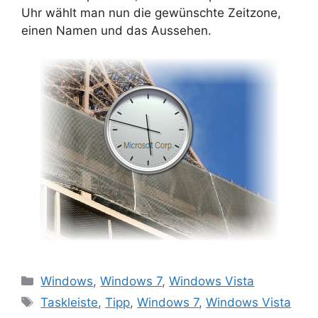
Uhr wählt man nun die gewünschte Zeitzone,
einen Namen und das Aussehen.
Kategorien
Windows
,
Windows 7
,
Windows Vista
Schlagwörter
Taskleiste
,
Tipp
,
Windows 7
,
Windows Vista