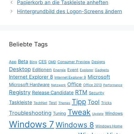
Papierkorb an die Taskleiste anheften
Hintergrundbild des Logon-Screens ändern
Beliebte Tags
Beta
App
CES
Consumer Preview
Designs
Bing
CMD
Desktop
Editionen
Event
Energie
Explorer
Gadgets
Internet Explorer 8
Microsoft
Internet Explorer 9
Office
Microsoft Hardware
Office 2013
Netzwerk
Performance
Registry
RTM
Release Candidate
Security
Tipp
Tool
Taskleiste
Test
Tricks
TechNet
Themes
Tweak
Troubleshooting
Tuning
Windows
Update
Windows 7
Windows 8
Windows Home