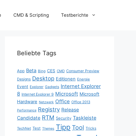
e
CMD & Scripting
Testberichte
Beliebte Tags
Beta
App
CES
Consumer Preview
Bing
CMD
Desktop
Editionen
Designs
Energie
Internet Explorer
Event
Explorer
Gadgets
8
Microsoft
Microsoft
Internet Explorer 9
Office
Hardware
Office 2013
Netzwerk
Registry
Release
Performance
RTM
Taskleiste
Candidate
Security
Tipp
Tool
Test
Tricks
TechNet
Themes