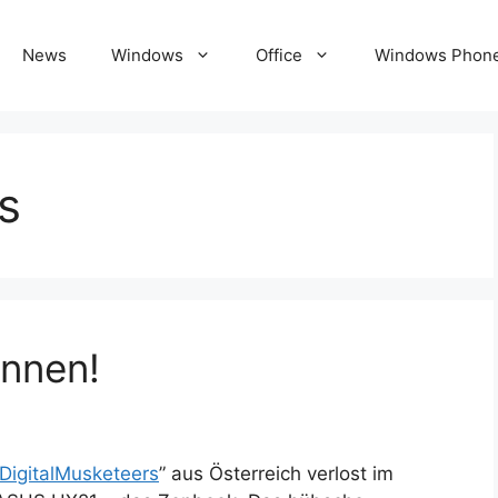
News
Windows
Office
Windows Phon
s
nnen!
DigitalMusketeers
” aus Österreich verlost im