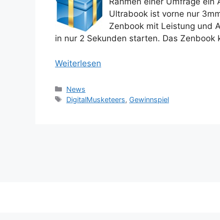
Rahmen einer Umfrage ein
Ultrabook ist vorne nur 3m
Zenbook mit Leistung und Au
in nur 2 Sekunden starten. Das Zenbook 
Weiterlesen
Kategorien
News
Schlagwörter
DigitalMusketeers
,
Gewinnspiel