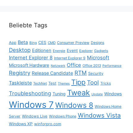
Beliebte Tags
Beta
App
CES
Consumer Preview
Designs
Bing
CMD
Desktop
Editionen
Event
Energie
Explorer
Gadgets
Internet Explorer 8
Microsoft
Internet Explorer 9
Office
Microsoft Hardware
Office 2013
Netzwerk
Performance
Registry
RTM
Release Candidate
Security
Tipp
Tool
Taskleiste
Test
Tricks
TechNet
Themes
Tweak
Troubleshooting
Tuning
Windows
Update
Windows 7
Windows 8
Windows Home
Windows Vista
Windows Live
Server
Windows Phone
Windows XP
winforpro.com