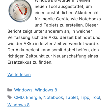
Windows 8 wurde mit einem
neuen Tool ausgestattet, um
einen ausführlichen Akkubericht
für mobile Geräte wie Notebooks
und Tablets zu erstellen. Dieser
Bericht zeigt unter anderem an, in welcher
Verfassung sich der Akku derzeit befindet und
wie der AKku in letzter Zeit verwendet wurde.
Der Akkubericht kann somit dabei helfen, den
richtigen Zeitpunkt zur Neuanschaffung eines
Ersatzakkus zu finden.
Weiterlesen
Kategorien
Windows
,
Windows 8
Schlagwörter
CMD
,
Energie
,
Notebook
,
Tablet
,
Tipp
,
Tool
,
Windows 8