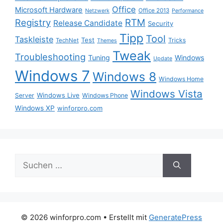
Office
Microsoft Hardware
Office 2013
Netzwerk
Performance
Registry
RTM
Release Candidate
Security
Tipp
Tool
Taskleiste
Test
Tricks
TechNet
Themes
Tweak
Troubleshooting
Tuning
Windows
Update
Windows 7
Windows 8
Windows Home
Windows Vista
Windows Live
Server
Windows Phone
Windows XP
winforpro.com
Suche
nach:
© 2026 winforpro.com
• Erstellt mit
GeneratePress