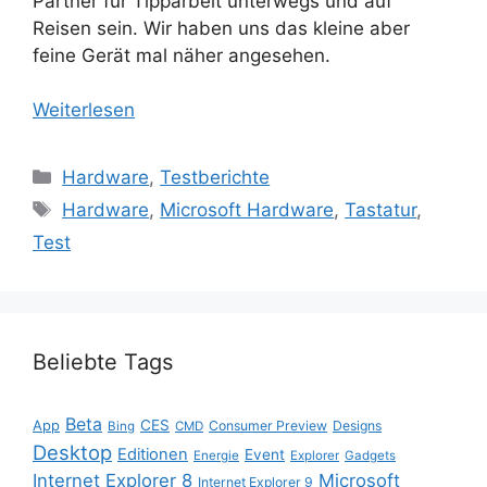
Partner für Tipparbeit unterwegs und auf
Reisen sein. Wir haben uns das kleine aber
feine Gerät mal näher angesehen.
Weiterlesen
Kategorien
Hardware
,
Testberichte
Schlagwörter
Hardware
,
Microsoft Hardware
,
Tastatur
,
Test
Beliebte Tags
Beta
App
CES
Consumer Preview
Designs
Bing
CMD
Desktop
Editionen
Event
Energie
Explorer
Gadgets
Internet Explorer 8
Microsoft
Internet Explorer 9