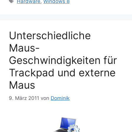
Schlagwörter
Hardware
,
Windows 8
Unterschiedliche
Maus-
Geschwindigkeiten für
Trackpad und externe
Maus
9. März 2011
von
Dominik