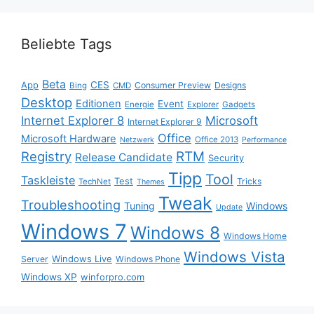
Beliebte Tags
Beta
App
CES
Consumer Preview
Designs
Bing
CMD
Desktop
Editionen
Event
Energie
Explorer
Gadgets
Internet Explorer 8
Microsoft
Internet Explorer 9
Office
Microsoft Hardware
Office 2013
Netzwerk
Performance
Registry
RTM
Release Candidate
Security
Tipp
Tool
Taskleiste
Test
Tricks
TechNet
Themes
Tweak
Troubleshooting
Tuning
Windows
Update
Windows 7
Windows 8
Windows Home
Windows Vista
Windows Live
Server
Windows Phone
Windows XP
winforpro.com