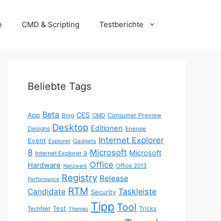
e
CMD & Scripting
Testberichte
Beliebte Tags
Beta
App
CES
Consumer Preview
Bing
CMD
Desktop
Editionen
Designs
Energie
Internet Explorer
Event
Explorer
Gadgets
8
Microsoft
Microsoft
Internet Explorer 9
Office
Hardware
Office 2013
Netzwerk
Registry
Release
Performance
RTM
Taskleiste
Candidate
Security
Tipp
Tool
Test
Tricks
TechNet
Themes