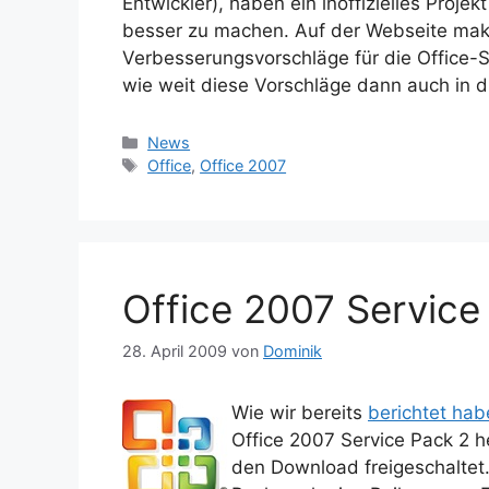
Entwickler), haben ein inoffizielles Projek
besser zu machen. Auf der Webseite mak
Verbesserungsvorschläge für die Office-S
wie weit diese Vorschläge dann auch in di
Kategorien
News
Schlagwörter
Office
,
Office 2007
Office 2007 Service 
28. April 2009
von
Dominik
Wie wir bereits
berichtet hab
Office 2007 Service Pack 2 he
den Download freigeschaltet.