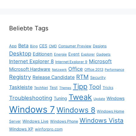
Beliebte Tags
Beta
App
CES
Consumer Preview
Designs
Bing
CMD
Desktop
Editionen
Event
Energie
Explorer
Gadgets
Internet Explorer 8
Microsoft
Internet Explorer 9
Office
Microsoft Hardware
Office 2013
Netzwerk
Performance
Registry
RTM
Release Candidate
Security
Tipp
Tool
Taskleiste
Test
Tricks
TechNet
Themes
Tweak
Troubleshooting
Tuning
Windows
Update
Windows 7
Windows 8
Windows Home
Windows Vista
Windows Live
Server
Windows Phone
Windows XP
winforpro.com