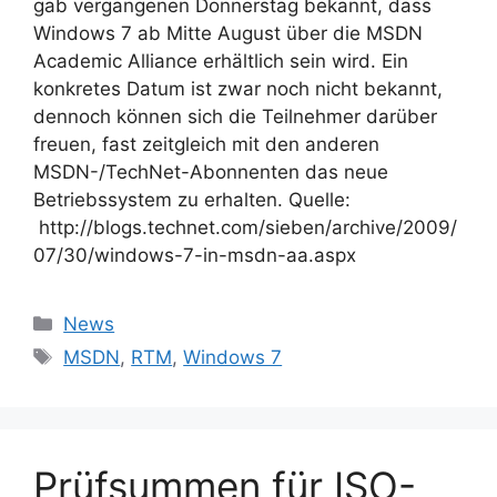
gab vergangenen Donnerstag bekannt, dass
Windows 7 ab Mitte August über die MSDN
Academic Alliance erhältlich sein wird. Ein
konkretes Datum ist zwar noch nicht bekannt,
dennoch können sich die Teilnehmer darüber
freuen, fast zeitgleich mit den anderen
MSDN-/TechNet-Abonnenten das neue
Betriebssystem zu erhalten. Quelle:
http://blogs.technet.com/sieben/archive/2009/
07/30/windows-7-in-msdn-aa.aspx
Kategorien
News
Schlagwörter
MSDN
,
RTM
,
Windows 7
Prüfsummen für ISO-