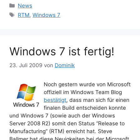
Kategorien
News
Schlagwörter
RTM
,
Windows 7
Windows 7 ist fertig!
23. Juli 2009
von
Dominik
Noch gestern wurde von Microsoft
offiziell im Windows Team Blog
bestätigt
, dass man sich für einen
finalen Build entscheiden konnte
und Windows 7 (sowie auch der Windows
Server 2008 R2) somit den Status “Release to
Manufacturing” (RTM) erreicht hat. Steve
Ballmer hat diese Neuigkeiten bei der Microsoft