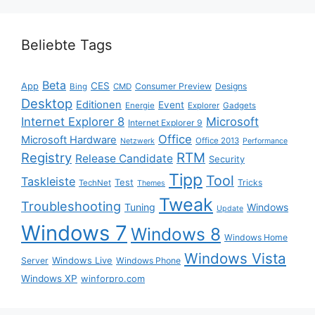
Beliebte Tags
Beta
App
CES
Consumer Preview
Designs
Bing
CMD
Desktop
Editionen
Event
Energie
Explorer
Gadgets
Internet Explorer 8
Microsoft
Internet Explorer 9
Office
Microsoft Hardware
Office 2013
Netzwerk
Performance
Registry
RTM
Release Candidate
Security
Tipp
Tool
Taskleiste
Test
Tricks
TechNet
Themes
Tweak
Troubleshooting
Tuning
Windows
Update
Windows 7
Windows 8
Windows Home
Windows Vista
Windows Live
Server
Windows Phone
Windows XP
winforpro.com