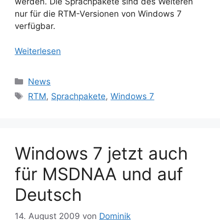
werden. Die Sprachpakete sind des Weiteren
nur für die RTM-Versionen von Windows 7
verfügbar.
Weiterlesen
Kategorien
News
Schlagwörter
RTM
,
Sprachpakete
,
Windows 7
Windows 7 jetzt auch
für MSDNAA und auf
Deutsch
14. August 2009
von
Dominik