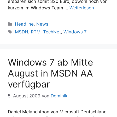
ersparen sich somit 320 Euro, obwohl noch vor
kurzem im Windows Team …
Weiterlesen
Kategorien
Headline
,
News
Schlagwörter
MSDN
,
RTM
,
TechNet
,
Windows 7
Windows 7 ab Mitte
August in MSDN AA
verfügbar
5. August 2009
von
Dominik
Daniel Melanchthon von Microsoft Deutschland