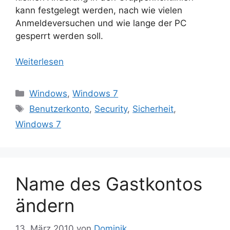
kann festgelegt werden, nach wie vielen
Anmeldeversuchen und wie lange der PC
gesperrt werden soll.
Weiterlesen
Kategorien
Windows
,
Windows 7
Schlagwörter
Benutzerkonto
,
Security
,
Sicherheit
,
Windows 7
Name des Gastkontos
ändern
13. März 2010
von
Dominik