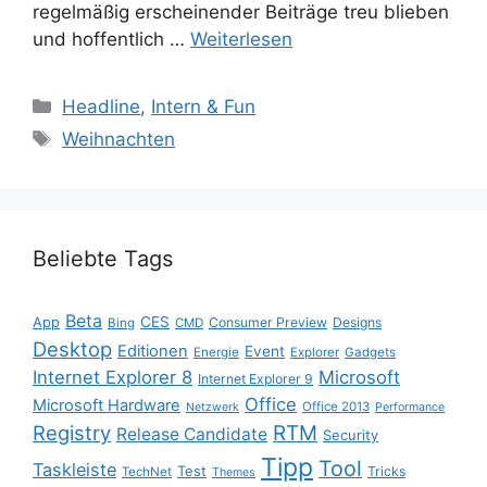
regelmäßig erscheinender Beiträge treu blieben
und hoffentlich …
Weiterlesen
Kategorien
Headline
,
Intern & Fun
Schlagwörter
Weihnachten
Beliebte Tags
Beta
App
CES
Consumer Preview
Designs
Bing
CMD
Desktop
Editionen
Event
Energie
Explorer
Gadgets
Internet Explorer 8
Microsoft
Internet Explorer 9
Office
Microsoft Hardware
Office 2013
Netzwerk
Performance
Registry
RTM
Release Candidate
Security
Tipp
Tool
Taskleiste
Test
Tricks
TechNet
Themes