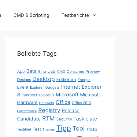
e
CMD & Scripting
Testberichte
Beliebte Tags
Beta
App
CES
Consumer Preview
Bing
CMD
Desktop
Editionen
Designs
Energie
Internet Explorer
Event
Explorer
Gadgets
8
Microsoft
Microsoft
Internet Explorer 9
Office
Hardware
Office 2013
Netzwerk
Registry
Release
Performance
RTM
Taskleiste
Candidate
Security
Tipp
Tool
Test
Tricks
TechNet
Themes