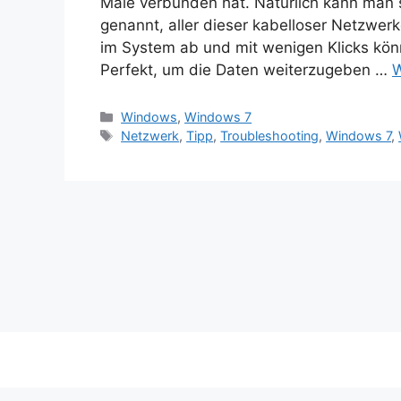
Male verbunden hat. Natürlich kann man s
genannt, aller dieser kabelloser Netzwer
im System ab und mit wenigen Klicks kön
Perfekt, um die Daten weiterzugeben …
W
Kategorien
Windows
,
Windows 7
Schlagwörter
Netzwerk
,
Tipp
,
Troubleshooting
,
Windows 7
,