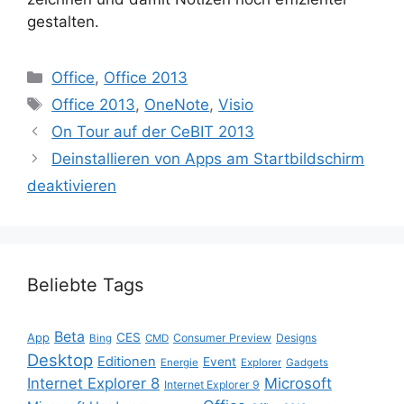
gestalten.
Kategorien
Office
,
Office 2013
Schlagwörter
Office 2013
,
OneNote
,
Visio
On Tour auf der CeBIT 2013
Deinstallieren von Apps am Startbildschirm
deaktivieren
Beliebte Tags
Beta
App
CES
Consumer Preview
Designs
Bing
CMD
Desktop
Editionen
Event
Energie
Explorer
Gadgets
Internet Explorer 8
Microsoft
Internet Explorer 9