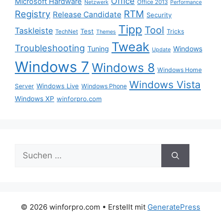
Office
Microsoft Hardware
Office 2013
Netzwerk
Performance
Registry
RTM
Release Candidate
Security
Tipp
Tool
Taskleiste
Test
Tricks
TechNet
Themes
Tweak
Troubleshooting
Tuning
Windows
Update
Windows 7
Windows 8
Windows Home
Windows Vista
Windows Live
Server
Windows Phone
Windows XP
winforpro.com
Suche
nach:
© 2026 winforpro.com
• Erstellt mit
GeneratePress