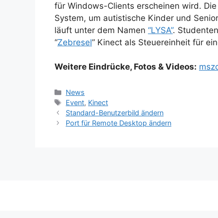
für Windows-Clients erscheinen wird. Die 
System, um autistische Kinder und Senior
läuft unter dem Namen
“LYSA”
. Studente
“
Zebresel
” Kinect als Steuereinheit für ei
Weitere Eindrücke, Fotos & Videos:
msz
Kategorien
News
Schlagwörter
Event
,
Kinect
Standard-Benutzerbild ändern
Port für Remote Desktop ändern