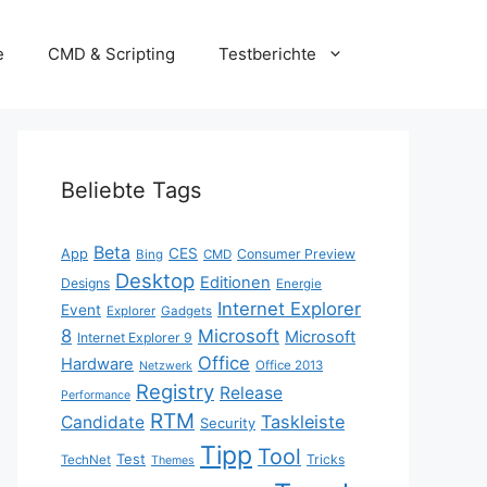
e
CMD & Scripting
Testberichte
Beliebte Tags
Beta
App
CES
Consumer Preview
Bing
CMD
Desktop
Editionen
Designs
Energie
Internet Explorer
Event
Explorer
Gadgets
8
Microsoft
Microsoft
Internet Explorer 9
Office
Hardware
Office 2013
Netzwerk
Registry
Release
Performance
RTM
Taskleiste
Candidate
Security
Tipp
Tool
Test
Tricks
TechNet
Themes