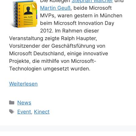
Die Kollegen
Stephan Walcher
und
Martin Geuß
, beide Microsoft
MVPs, waren gestern in München
beim Microsoft Innovation Day
2012. Im Rahmen dieser
Veranstaltung zeigte Ralph Haupter,
Vorsitzender der Geschäftsführung von
Microsoft Deutschland, einige innovative
Projekte, die mithilfe von Microsoft-
Technologien umgesetzt wurden.
Weiterlesen
Kategorien
News
Schlagwörter
Event
,
Kinect