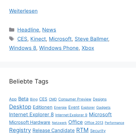
Weiterlesen
Kategorien
Headline
,
News
Schlagwörter
CES
,
Kinect
,
Microsoft
,
Steve Ballmer
,
Windows 8
,
Windows Phone
,
Xbox
Beliebte Tags
Beta
App
CES
Consumer Preview
Designs
Bing
CMD
Desktop
Editionen
Event
Energie
Explorer
Gadgets
Internet Explorer 8
Microsoft
Internet Explorer 9
Office
Microsoft Hardware
Office 2013
Netzwerk
Performance
Registry
RTM
Release Candidate
Security