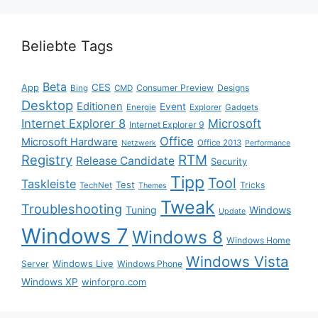
Beliebte Tags
Beta
App
CES
Consumer Preview
Designs
Bing
CMD
Desktop
Editionen
Event
Energie
Explorer
Gadgets
Internet Explorer 8
Microsoft
Internet Explorer 9
Office
Microsoft Hardware
Office 2013
Netzwerk
Performance
Registry
RTM
Release Candidate
Security
Tipp
Tool
Taskleiste
Test
Tricks
TechNet
Themes
Tweak
Troubleshooting
Tuning
Windows
Update
Windows 7
Windows 8
Windows Home
Windows Vista
Windows Live
Server
Windows Phone
Windows XP
winforpro.com