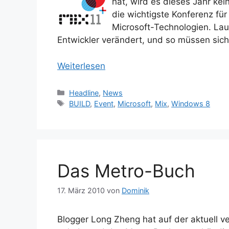
hat, wird es dieses Jahr ke
die wichtigste Konferenz fü
Microsoft-Technologien. Laut
Entwickler verändert, und so müssen sich
Weiterlesen
Kategorien
Headline
,
News
Schlagwörter
BUILD
,
Event
,
Microsoft
,
Mix
,
Windows 8
Das Metro-Buch
17. März 2010
von
Dominik
Blogger Long Zheng hat auf der aktuell v