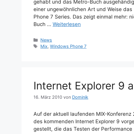
gehabt und das Metro-Buch ausgehändigt
einer ungewöhnlichen Art und Weise das
Phone 7 Series. Das zeigt einmal mehr: ni
Buch …
Weiterlesen
Kategorien
News
Schlagwörter
Mix
,
Windows Phone 7
Internet Explorer 9 
16. März 2010
von
Dominik
Auf der aktuell laufenden MIX-Konferenz
des kommenden Internet Explorer 9 vorges
gestellt, die das Testen der Performance