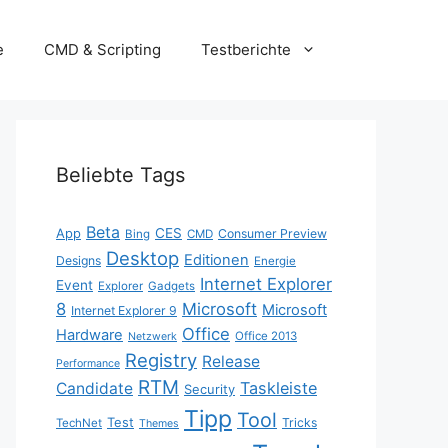
e
CMD & Scripting
Testberichte
Beliebte Tags
Beta
App
CES
Consumer Preview
Bing
CMD
Desktop
Editionen
Designs
Energie
Internet Explorer
Event
Explorer
Gadgets
8
Microsoft
Microsoft
Internet Explorer 9
Office
Hardware
Office 2013
Netzwerk
Registry
Release
Performance
RTM
Taskleiste
Candidate
Security
Tipp
Tool
Test
Tricks
TechNet
Themes