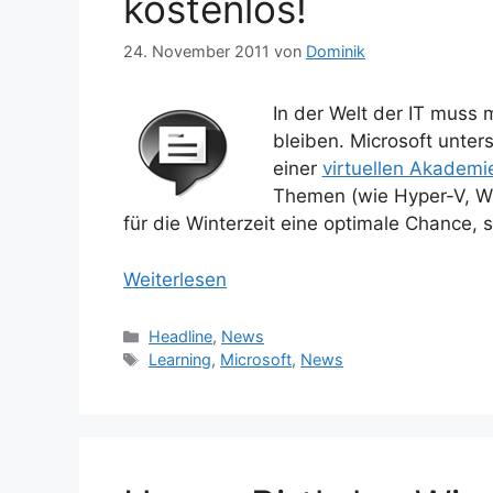
kostenlos!
24. November 2011
von
Dominik
In der Welt der IT muss 
bleiben. Microsoft unter
einer
virtuellen Akademi
Themen (wie Hyper-V, Wi
für die Winterzeit eine optimale Chance, s
Weiterlesen
Kategorien
Headline
,
News
Schlagwörter
Learning
,
Microsoft
,
News