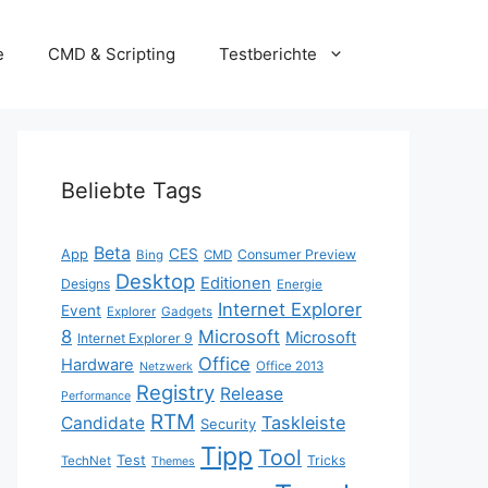
e
CMD & Scripting
Testberichte
Beliebte Tags
Beta
App
CES
Consumer Preview
Bing
CMD
Desktop
Editionen
Designs
Energie
Internet Explorer
Event
Explorer
Gadgets
8
Microsoft
Microsoft
Internet Explorer 9
Office
Hardware
Office 2013
Netzwerk
Registry
Release
Performance
RTM
Taskleiste
Candidate
Security
Tipp
Tool
Test
Tricks
TechNet
Themes