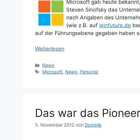
Microsoft gab heute bekann
Steven Sinofsky das Untern
nach Angaben des Unternehme
(wie z.B. auf
winfuture.de
ber
auf der Führungsebene gegeben haben so
Weiterlesen
Kategorien
News
Schlagwörter
Microsoft
,
News
,
Personal
Das war das Pioneer
5. November 2012
von
Dominik