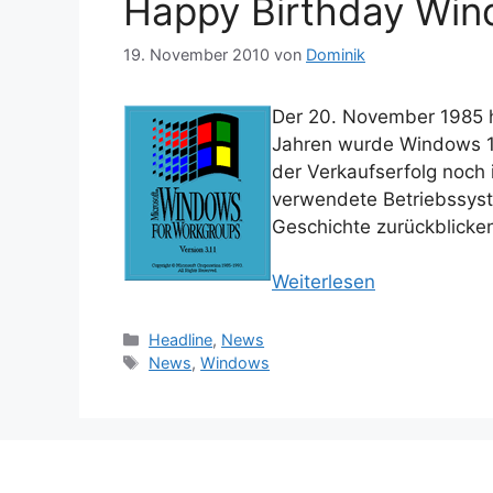
Happy Birthday Win
19. November 2010
von
Dominik
Der 20. November 1985 h
Jahren wurde Windows 1.0
der Verkaufserfolg noch
verwendete Betriebssyst
Geschichte zurückblicke
Weiterlesen
Kategorien
Headline
,
News
Schlagwörter
News
,
Windows