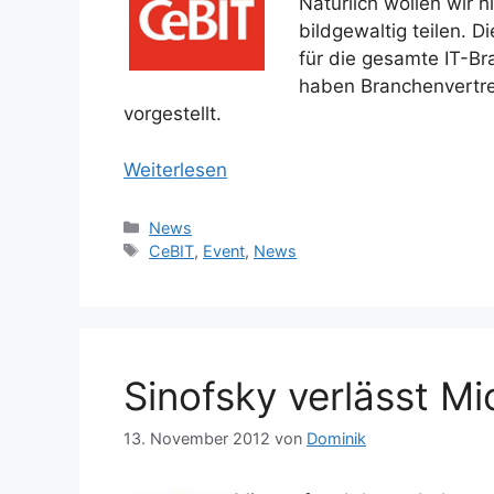
Natürlich wollen wir 
bildgewaltig teilen.
für die gesamte IT-B
haben Branchenvertre
vorgestellt.
Weiterlesen
Kategorien
News
Schlagwörter
CeBIT
,
Event
,
News
Sinofsky verlässt Mi
13. November 2012
von
Dominik