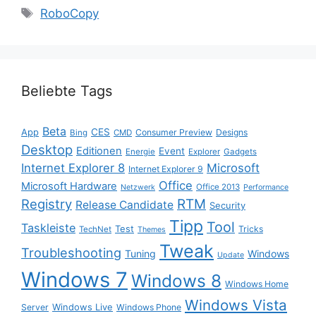
Schlagwörter
RoboCopy
Beliebte Tags
Beta
App
CES
Consumer Preview
Designs
Bing
CMD
Desktop
Editionen
Event
Energie
Explorer
Gadgets
Internet Explorer 8
Microsoft
Internet Explorer 9
Office
Microsoft Hardware
Office 2013
Netzwerk
Performance
Registry
RTM
Release Candidate
Security
Tipp
Tool
Taskleiste
Test
Tricks
TechNet
Themes
Tweak
Troubleshooting
Tuning
Windows
Update
Windows 7
Windows 8
Windows Home
Windows Vista
Windows Live
Server
Windows Phone