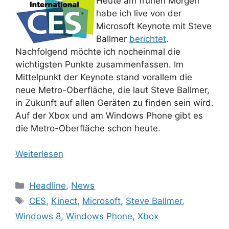
Heute am frühen Morgen
habe ich live von der
Microsoft Keynote mit Steve
Ballmer
berichtet
.
Nachfolgend möchte ich nocheinmal die
wichtigsten Punkte zusammenfassen. Im
Mittelpunkt der Keynote stand vorallem die
neue Metro-Oberfläche, die laut Steve Ballmer,
in Zukunft auf allen Geräten zu finden sein wird.
Auf der Xbox und am Windows Phone gibt es
die Metro-Oberfläche schon heute.
Weiterlesen
Kategorien
Headline
,
News
Schlagwörter
CES
,
Kinect
,
Microsoft
,
Steve Ballmer
,
Windows 8
,
Windows Phone
,
Xbox