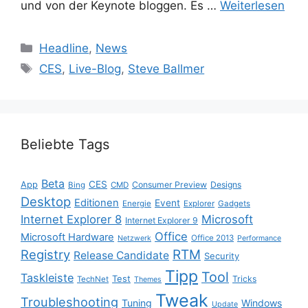
und von der Keynote bloggen. Es …
Weiterlesen
Kategorien
Headline
,
News
Schlagwörter
CES
,
Live-Blog
,
Steve Ballmer
Beliebte Tags
Beta
App
CES
Consumer Preview
Designs
Bing
CMD
Desktop
Editionen
Event
Energie
Explorer
Gadgets
Internet Explorer 8
Microsoft
Internet Explorer 9
Office
Microsoft Hardware
Office 2013
Netzwerk
Performance
Registry
RTM
Release Candidate
Security
Tipp
Tool
Taskleiste
Test
Tricks
TechNet
Themes
Tweak
Troubleshooting
Tuning
Windows
Update