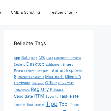
e
CMD & Scripting
Testberichte
Beliebte Tags
Beta
App
CES
Consumer Preview
Bing
CMD
Desktop
Editionen
Designs
Energie
Internet Explorer
Event
Explorer
Gadgets
8
Microsoft
Microsoft
Internet Explorer 9
Office
Hardware
Office 2013
Netzwerk
Registry
Release
Performance
RTM
Taskleiste
Candidate
Security
Tipp
Tool
Test
Tricks
TechNet
Themes