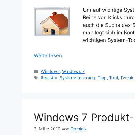
Um auf wichtige Syst
Reihe von Klicks dur
auch die Suche des 
man legt sich im Kon
wichtigen System-Too
Weiterlesen
Kategorien
Windows
,
Windows 7
Schlagwörter
Registry
,
Systemsteuerung
,
Tipp
,
Tool
,
Tweak
Windows 7 Produkt-
3. März 2010
von
Dominik