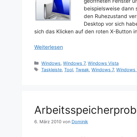
geöffneten Fenster u
beispielsweise dann 
den Ruhezustand vers
Desktop vor sich hab
sich das Klicken auf den roten X-Button i
Weiterlesen
Kategorien
Windows
,
Windows 7
,
Windows Vista
Schlagwörter
Taskleiste
,
Tool
,
Tweak
,
Windows 7
,
Windows 
Arbeitsspeicherpro
6. März 2010
von
Dominik