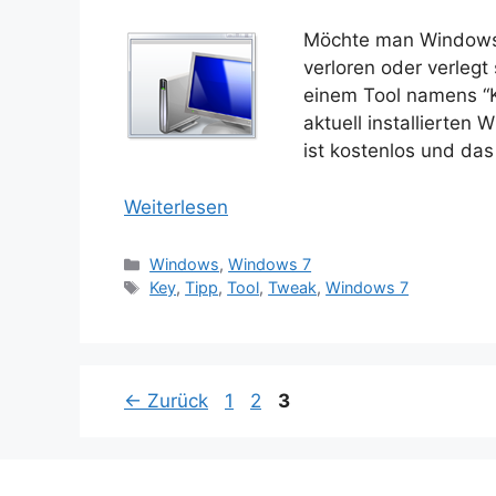
Möchte man Windows 
verloren oder verlegt
einem Tool namens “K
aktuell installierten
ist kostenlos und das
Weiterlesen
Kategorien
Windows
,
Windows 7
Schlagwörter
Key
,
Tipp
,
Tool
,
Tweak
,
Windows 7
Seite
Seite
Seite
←
Zurück
1
2
3