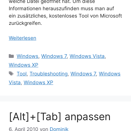
welche Datei geöffnet hat. Um diese
Informationen herauszufinden muss man auf
ein zusätzliches, kostenloses Tool von Microsoft
zurückgreifen.
Weiterlesen
Kategorien
Windows
,
Windows 7
,
Windows Vista
,
Windows XP
Schlagwörter
Tool
,
Troubleshooting
,
Windows 7
,
Windows
Vista
,
Windows XP
[Alt]+[Tab] anpassen
6. April 2010
von
Dominik