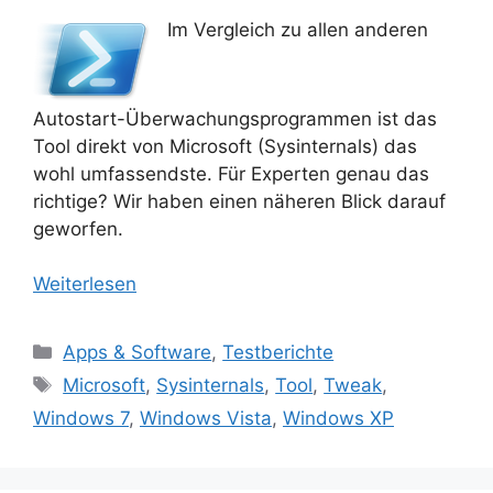
Im Vergleich zu allen anderen
Autostart-Überwachungsprogrammen ist das
Tool direkt von Microsoft (Sysinternals) das
wohl umfassendste. Für Experten genau das
richtige? Wir haben einen näheren Blick darauf
geworfen.
Weiterlesen
Kategorien
Apps & Software
,
Testberichte
Schlagwörter
Microsoft
,
Sysinternals
,
Tool
,
Tweak
,
Windows 7
,
Windows Vista
,
Windows XP