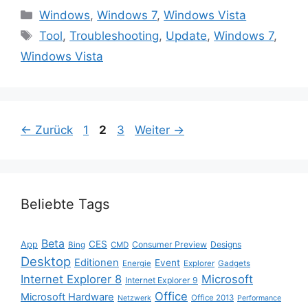
Kategorien
Windows
,
Windows 7
,
Windows Vista
Schlagwörter
Tool
,
Troubleshooting
,
Update
,
Windows 7
,
Windows Vista
Seite
Seite
Seite
←
Zurück
1
2
3
Weiter
→
Beliebte Tags
Beta
App
CES
Consumer Preview
Designs
Bing
CMD
Desktop
Editionen
Event
Energie
Explorer
Gadgets
Internet Explorer 8
Microsoft
Internet Explorer 9
Office
Microsoft Hardware
Office 2013
Netzwerk
Performance