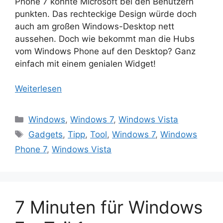
Phone 7 konnte Microsoft bei den Benutzern
punkten. Das rechteckige Design würde doch
auch am großen Windows-Desktop nett
aussehen. Doch wie bekommt man die Hubs
vom Windows Phone auf den Desktop? Ganz
einfach mit einem genialen Widget!
Weiterlesen
Kategorien
Windows
,
Windows 7
,
Windows Vista
Schlagwörter
Gadgets
,
Tipp
,
Tool
,
Windows 7
,
Windows
Phone 7
,
Windows Vista
7 Minuten für Windows