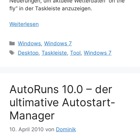
Neuerungen, um aktuelle Wetterdaten “on the
fly” in der Taskleiste anzuzeigen.
Weiterlesen
Kategorien
Windows
,
Windows 7
Schlagwörter
Desktop
,
Taskleiste
,
Tool
,
Windows 7
AutoRuns 10.0 – der
ultimative Autostart-
Manager
10. April 2010
von
Dominik