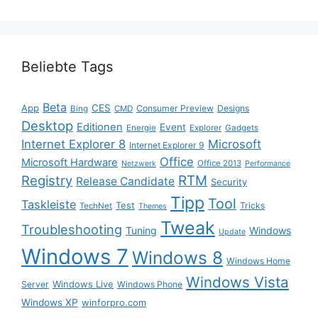
Beliebte Tags
Beta
App
CES
Consumer Preview
Designs
Bing
CMD
Desktop
Editionen
Event
Energie
Explorer
Gadgets
Internet Explorer 8
Microsoft
Internet Explorer 9
Office
Microsoft Hardware
Office 2013
Netzwerk
Performance
Registry
RTM
Release Candidate
Security
Tipp
Tool
Taskleiste
Test
Tricks
TechNet
Themes
Tweak
Troubleshooting
Tuning
Windows
Update
Windows 7
Windows 8
Windows Home
Windows Vista
Windows Live
Server
Windows Phone
Windows XP
winforpro.com