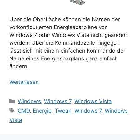
Über die Oberfläche können die Namen der
vorkonfigurierten Energiesparpläne von
Windows 7 oder Windows Vista nicht geändert
werden. Über die Kommandozeile hingegen
lässt sich mit einem einfachen Kommando der
Name eines Energiesparplans ganz einfach
ändern.
Weiterlesen
Kategorien
Windows
,
Windows 7
,
Windows Vista
Schlagwörter
CMD
,
Energie
,
Tweak
,
Windows 7
,
Windows
Vista