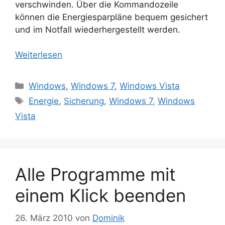
verschwinden. Über die Kommandozeile
können die Energiesparpläne bequem gesichert
und im Notfall wiederhergestellt werden.
Weiterlesen
Kategorien
Windows
,
Windows 7
,
Windows Vista
Schlagwörter
Energie
,
Sicherung
,
Windows 7
,
Windows
Vista
Alle Programme mit
einem Klick beenden
26. März 2010
von
Dominik