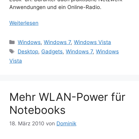
Anwendungen und ein Online-Radio.
Weiterlesen
Kategorien
Windows
,
Windows 7
,
Windows Vista
Schlagwörter
Desktop
,
Gadgets
,
Windows 7
,
Windows
Vista
Mehr WLAN-Power für
Notebooks
18. März 2010
von
Dominik