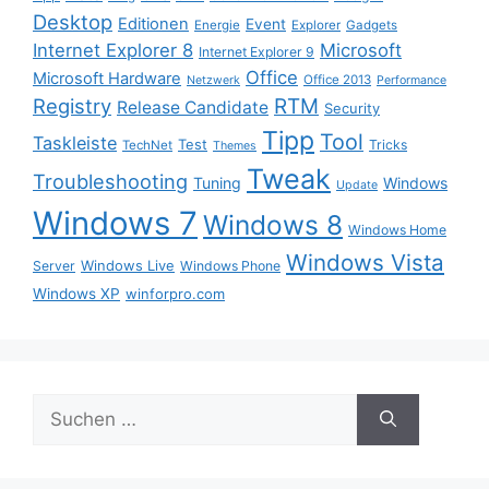
Desktop
Editionen
Event
Energie
Explorer
Gadgets
Internet Explorer 8
Microsoft
Internet Explorer 9
Office
Microsoft Hardware
Office 2013
Netzwerk
Performance
Registry
RTM
Release Candidate
Security
Tipp
Tool
Taskleiste
Test
Tricks
TechNet
Themes
Tweak
Troubleshooting
Tuning
Windows
Update
Windows 7
Windows 8
Windows Home
Windows Vista
Windows Live
Server
Windows Phone
Windows XP
winforpro.com
Suche
nach: