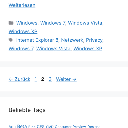
Weiterlesen
Kategorien
Windows
,
Windows 7
,
Windows Vista
,
Windows XP
Schlagwörter
Internet Explorer 8
,
Netzwerk
,
Privacy
,
Windows 7
,
Windows Vista
,
Windows XP
Seite
Seite
Seite
←
Zurück
1
2
3
Weiter
→
Beliebte Tags
Beta
App
CES
Consumer Preview
Designs
Bing
CMD