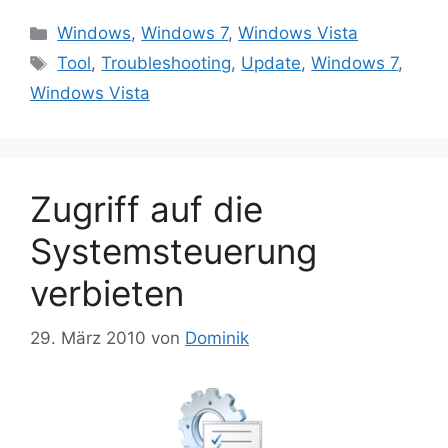
Kategorien
Windows
,
Windows 7
,
Windows Vista
Schlagwörter
Tool
,
Troubleshooting
,
Update
,
Windows 7
,
Windows Vista
Zugriff auf die
Systemsteuerung
verbieten
29. März 2010
von
Dominik