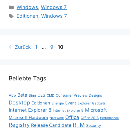
Kategorien
Windows
,
Windows 7
Schlagwörter
Editionen
,
Windows 7
Seite
Seite
Seite
←
Zurück
1
…
9
10
Beliebte Tags
Beta
App
CES
Consumer Preview
Designs
Bing
CMD
Desktop
Editionen
Event
Energie
Explorer
Gadgets
Internet Explorer 8
Microsoft
Internet Explorer 9
Office
Microsoft Hardware
Office 2013
Netzwerk
Performance
Registry
RTM
Release Candidate
Security