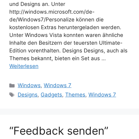
und Designs an. Unter
http://windows.microsoft.com/de-
de/Windows7/Personalize können die
kostenlosen Extras heruntergeladen werden.
Unter Windows Vista konnten waren ähnliche
Inhalte den Besitzern der teuersten Ultimate-
Edition vorenthalten. Designs Designs, auch als
Themes bekannt, bieten ein Set aus …
Weiterlesen
Kategorien
Windows
,
Windows 7
Schlagwörter
Designs
,
Gadgets
,
Themes
,
Windows 7
“Feedback senden”