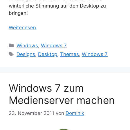
winterliche Stimmung auf den Desktop zu
bringen!
Weiterlesen
Kategorien
Windows
,
Windows 7
Schlagwörter
Designs
,
Desktop
,
Themes
,
Windows 7
Windows 7 zum
Medienserver machen
23. November 2011
von
Dominik