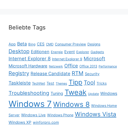
Beliebte Tags
Beta
App
CES
Consumer Preview
Designs
Bing
CMD
Desktop
Editionen
Event
Energie
Explorer
Gadgets
Internet Explorer 8
Microsoft
Internet Explorer 9
Office
Microsoft Hardware
Office 2013
Netzwerk
Performance
Registry
RTM
Release Candidate
Security
Tipp
Tool
Taskleiste
Test
Tricks
TechNet
Themes
Tweak
Troubleshooting
Tuning
Windows
Update
Windows 7
Windows 8
Windows Home
Windows Vista
Windows Live
Server
Windows Phone
Windows XP
winforpro.com