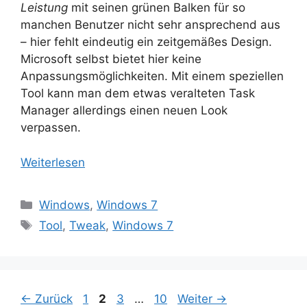
Leistung
mit seinen grünen Balken für so
manchen Benutzer nicht sehr ansprechend aus
– hier fehlt eindeutig ein zeitgemäßes Design.
Microsoft selbst bietet hier keine
Anpassungsmöglichkeiten. Mit einem speziellen
Tool kann man dem etwas veralteten Task
Manager allerdings einen neuen Look
verpassen.
Weiterlesen
Kategorien
Windows
,
Windows 7
Schlagwörter
Tool
,
Tweak
,
Windows 7
Seite
Seite
Seite
Seite
←
Zurück
1
2
3
…
10
Weiter
→